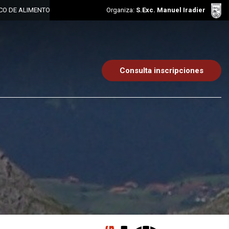
 ALIMENTOS
PRESENTACION PRUEBA 2025 - VITORIA-GASTEIZ
Organiza:
S.Exc. Manuel Iradier
PREINSCRIPCIO
Consulta inscripciones