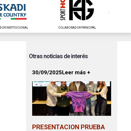
›
DOR INSTITUCIONAL
COLABORADOR PRINCIPAL
COL
Otras noticias de interés
30/09/2025
Leer más +
PRESENTACION PRUEBA